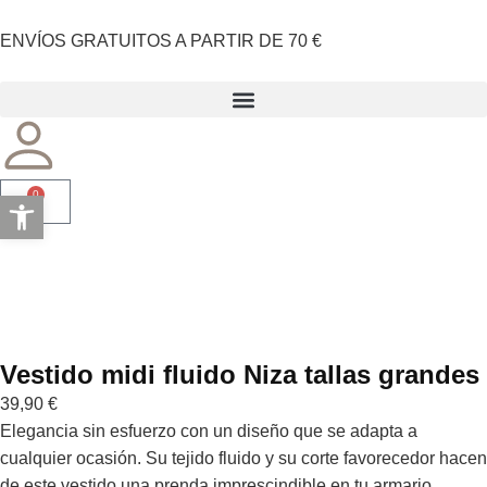
ENVÍOS GRATUITOS A PARTIR DE 70 €
Abrir barra de herramientas
0
Vestido midi fluido Niza tallas grandes
39,90
€
Elegancia sin esfuerzo con un diseño que se adapta a
cualquier ocasión. Su tejido fluido y su corte favorecedor hacen
de este vestido una prenda imprescindible en tu armario.